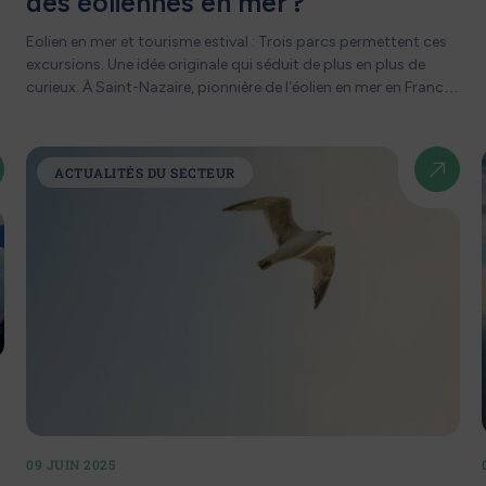
des éoliennes en mer ?
Eolien en mer et tourisme estival : Trois parcs permettent ces
excursions. Une idée originale qui séduit de plus en plus de
curieux. À Saint-Nazaire, pionnière de l’éolien en mer en France,
on embarque pour une croisière à la rencontre des 80
éoliennes du banc de Guérande, le plus grand du pays. Une
sortie de 3h commentée par un guide passionné, pour mieux
ACTUALITÉS DU SECTEUR
comprendre comment l’énergie du vent devient électricité.
Bonus : le centre EOL pour prolonger l’expérience en famille. À
Fécamp, cap sur la côte d’Albâtre. À 13 km au large, les 71
p
éoliennes du parc normand attirent déjà les foules. Deux
circuits sont proposés, dont l’un de 4h entre centrale nucléaire
et éolien en mer. Succès immédiat : les premières dates sont
complètes depuis des semaines. 15 000 visiteurs attendus à
Saint-Brieuc Et dans la baie de Saint-Brieuc ? L’engouement
est tout aussi fort. Plus de 15 000 visiteurs attendus cet été
pour découvrir le premier parc breton avec les Vedettes de
d
Bréhat. Excursions sur-mesure, sorties à la carte, circuits
alternatifs… Le tourisme maritime prend une nouvelle
dimension. Chez Pennavel, nous sommes convaincus que
09 JUIN 2025
l’alliance entre transition énergétique et attractivité