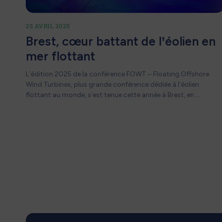
25 AVRIL 2025
Brest, cœur battant de l’éolien en
mer flottant
L’édition 2025 de la conférence FOWT – Floating Offshore
Wind Turbines, plus grande conférence dédiée à l’éolien
flottant au monde, s’est tenue cette année à Brest, en
présence de plus de 1000 personnes spécialistes du
secteur.Toute l’équipe Pennavel, sponsor de l’événement, s’est
rendue sur place et a pu à cette occasion partager le projet
avec l’ensemble des conférenciers, renforcer les liens avec
Pagination
l’écosystème et témoigner de l’énergie collective qui porte la
transition énergétique en mer. Aldrik de Fombelle, directeur du
des
projet, a notamment pris la parole lors de l’une des
publications
conférences, apportant une vision engagée sur le
développement de la filière flottante et l’ancrage territorial.
Quentin Guyet a présenté le projet Pennavel à l’invitation de la
délégation basque, dans un esprit de coopération européenn
et d’échange de bonnes pratiques. Enfin, le stand a eu