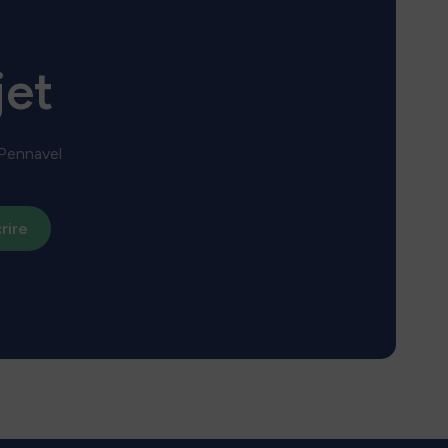
installée significative en éolien en mer d'ici 2035, contribuant
ainsi aux objectifs nationaux de 18 GW à cette échéance et 45
 en 2050. Pour en savoir plus, consultez le site internet
eoliennesenmer.fr
jet
 Pennavel