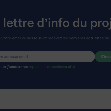
avec le soutien de plusieurs partenaires scientifiques et
techniques : NEREIS ENVIRONNEMENT, CREOCEAN, le Muséum
GW
national d’Histoire naturelle, BW Ideol, Centrale Nantes, ainsi
que les projets européens SAFEWAVE et Piaff&Co. Source :
 lettre d’info du pro
https://lnkd.in/eM8cKJsz
-votre email ci-dessous et recevez les dernières actualités de
e
O
 lu et j'accepte notre
politique de confidentialité.
r