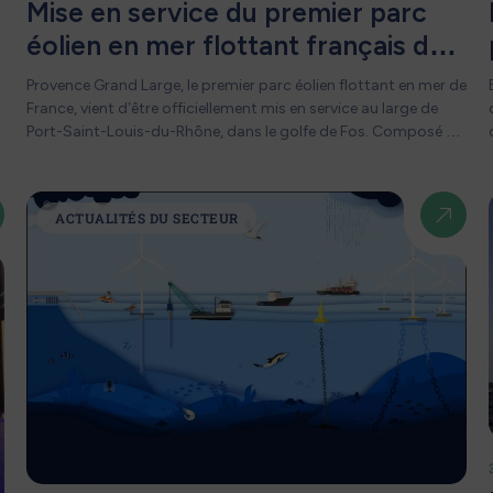
Mise en service du premier parc
touristique est un levier précieux pour les littoraux. C’est un
s
pari gagnant pour les territoires pour :- Valoriser l’innovation
éolien en mer flottant français de
locale- Susciter la curiosité et l’adhésion- Renforcer les liens
dimension « pré-commerciale » en
entre industrie, culture maritime et développement durable
Provence Grand Large, le premier parc éolien flottant en mer de
Méditerranée
Cet enjeu constitue un axe fort de notre démarche
France, vient d’être officiellement mis en service au large de
d’accompagnement des acteurs locaux, en particulier dans le
Port-Saint-Louis-du-Rhône, dans le golfe de Fos. Composé de
domaine du tourisme.
trois éoliennes flottantes de 8,4 MW chacune, ce projet dit
"pilote" ou "pré-commercial" totalise une puissance installée
de 25,2 MW. Les trois turbines reposent sur des flotteurs semi-
ACTUALITÉS DU SECTEUR
submersibles innovants ancrés à plus de 100 mètres de
profondeur grâce à des lignes tendues. Le parc est situé à 17
kilomètres des côtes. Avec une capacité annuelle de
production estimée à 80 GWh, Provence Grand Large peut
couvrir les besoins en électricité d’environ 45 000 personnes. Il
s’agit à la fois d’une démonstration technologique et d’un
p
banc d’essai pour le futur déploiement industriel de l’éolien
flottant en France, avec en tête de pont, le projet Pennavel, qui
sera le premier projet éolien flottant de dimension dite
"commerciale" (donc supérieure à 100 MW) à être mis en
service en France. La France ambitionne en effet de devenir un
leader de l’éolien flottant en Europe, avec un objectif de 18 GW
Sai