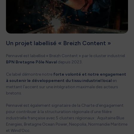
Un projet labellisé « Breizh Content »
Pennavel est labellisé « Breizh Content » par le cluster industriel
BPN Bretagne Pôle Naval
depuis 2023.
Ce label démontre notre
forte volonté et notre engagement
à soutenir le développement du tissu industriel local
en
mettant l’accent sur une intégration maximale des acteurs
bretons.
Pennavel est également signataire de la Charte d’engagement
pour contribuer à la structuration régionale d’une filière
industrielle française avec 5 clusters régionaux : Aquitaine Blue
Energies, Bretagne Ocean Power, Neopolia, Normandie Maritime
et Wind’Occ. ​