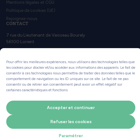
Mentions légales et CGU
Politique de cookies (UE)
Rejoignez-nous
CONTACT
7 rue du Lieutenant de Vaisseau Bourely
56100 Lorient
Contactez-nous
Pour offrir les meilleures expériences, nous utilisons des technologies telles que
les cookies pour stocker et/ou accéder aux informations des appareils. Le fait de
consentir à ces technologies nous permettra de traiter des données telles que le
comportement de navigation ou les ID uniques sur ce site. Le fait de ne pas
consentir ou de retirer son consentement peut avoir un effet négatif sur
Ce site consomme moins d'énergie !
certaines caractéristiques et fonctions.
Comment ?
Accepter et continuer
Refuser les cookies
Une création
Voilà Le Topo
Paramétrer